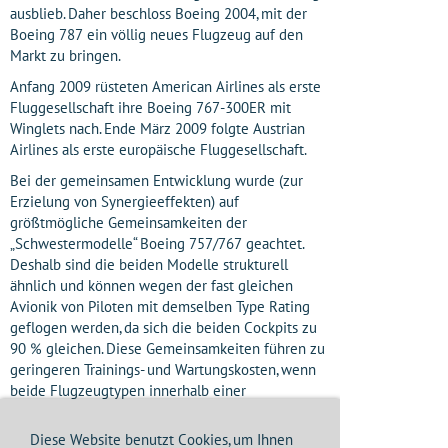
ausblieb. Daher beschloss Boeing 2004, mit der
Boeing 787 ein völlig neues Flugzeug auf den
Markt zu bringen.
Anfang 2009 rüsteten American Airlines als erste
Fluggesellschaft ihre Boeing 767-300ER mit
Winglets nach. Ende März 2009 folgte Austrian
Airlines als erste europäische Fluggesellschaft.
Bei der gemeinsamen Entwicklung wurde (zur
Erzielung von Synergieeffekten) auf
größtmögliche Gemeinsamkeiten der
„Schwestermodelle“ Boeing 757/767 geachtet.
Deshalb sind die beiden Modelle strukturell
ähnlich und können wegen der fast gleichen
Avionik von Piloten mit demselben Type Rating
geflogen werden, da sich die beiden Cockpits zu
90 % gleichen. Diese Gemeinsamkeiten führen zu
geringeren Trainings- und Wartungskosten, wenn
beide Flugzeugtypen innerhalb einer
Fluggesellschaft eingesetzt werden. Im Gegensatz
zur 767 ist die 757 allerdings kein
Diese Website benutzt Cookies, um Ihnen