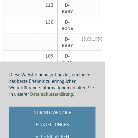
223
D-
BABY
150
D-
BONA
D-
15.03.1958
BABY
109
D-
AIDA
D-
06.03.1958
Diese Website benutzt Cookies, um Ihnen
BETA
das beste Erlebnis zu ermöglichen.
Weiterführende Informationen erhalten Sie
Bristol 170
12791
D-
in unserer
Datenschutzerklärung.
Mk. 31
BODO
C-54D-1-
10563/
D-
24.03.1958
NUR NOTWENDIGE
DC
294
AMIR
C-54B-5-
18333/
D-
13.05.1958
EINSTELLUNGEN
DO
107
ANET
ALLE ERLAUBEN