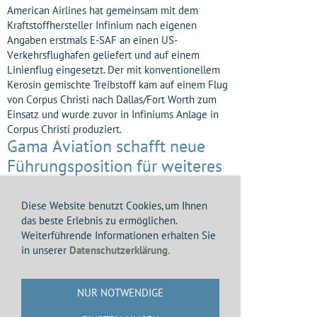
American Airlines hat gemeinsam mit dem
Kraftstoffhersteller Infinium nach eigenen
Angaben erstmals E-SAF an einen US-
Verkehrsflughafen geliefert und auf einem
Linienflug eingesetzt. Der mit konventionellem
Kerosin gemischte Treibstoff kam auf einem Flug
von Corpus Christi nach Dallas/Fort Worth zum
Einsatz und wurde zuvor in Infiniums Anlage in
Corpus Christi produziert.
Gama Aviation schafft neue
Führungsposition für weiteres
Wachstum
Diese Website benutzt Cookies, um Ihnen
Gama Aviation hat Ceri Schunmann zum neuen
das beste Erlebnis zu ermöglichen.
Chief of Staff ernannt. Die neu geschaffene
Weiterführende Informationen erhalten Sie
Position berichtet direkt an Konzernchef Marwan
in unserer
Datenschutzerklärung.
Khalek und soll die bereichsübergreifende
Zusammenarbeit sowie die Umsetzung der
Wachstumsstrategie stärken. Schunmann hatte
NUR NOTWENDIGE
zuletzt den Bereich Rotary geleitet und war
maßgeblich am Wiederaufbau von Bond