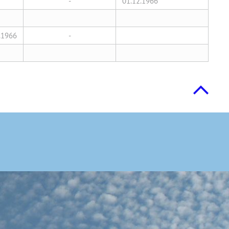
-
01.12.1966
.1966
-