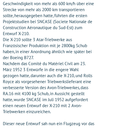
Geschwindigkeit von mehr als 600 km/h über eine
Strecke von mehr als 2000 km transportieren
sollte, herausgegeben hatte, führten die ersten
Projektstudien bei SNCASE (Societe Nationale de
Construction Aéronautique du Sud-Est) zum
Entwurf X-210.
Die X-210 sollte 3 Atar-Triebwerke aus
Französischer Produktion mit je 2800kg Schub
haben, in einer Anordnung ähnlich wie später bei
der Boeing B727.
Nachdem das Comité du Matériel Civil am 23.
März 1952 3 Entwürfe in die engere Wahl
gezogen hatte, darunter auch die X-210, und Rolls
Royce als vorgesehener Triebwerkslieferant eine
verbesserte Version des Avon-Triebwerkes, dass
RA.16 mit 4100 kg Schub, in Aussicht gestellt
hatte, wurde SNCASE im Juli 1952 aufgefordert
einen neuen Entwurf der X-210 mit 2 Avon-
Triebwerken einzureichen.
Dieser neue Entwurf sah nun ein Flugzeug vor das