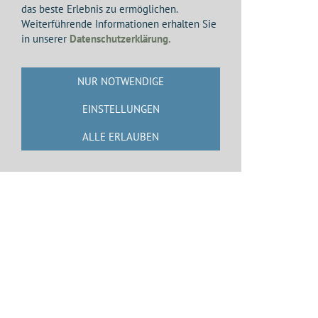
100
das beste Erlebnis zu ermöglichen.
Weiterführende Informationen erhalten Sie
10186
D-
in unserer
Datenschutzerklärung.
BAKU
10200
D-
-
30.03.1965
BAKE
NUR NOTWENDIGE
SE-
21
D-
EINSTELLUNGEN
210-3
ABAF
ALLE ERLAUBEN
Cessna
35421
D-
310
IGAR
Impressum
Haftungsausschluss
Datenschutzerklärung
Sidemap
Cookie